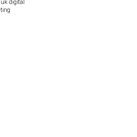
k digital
ting