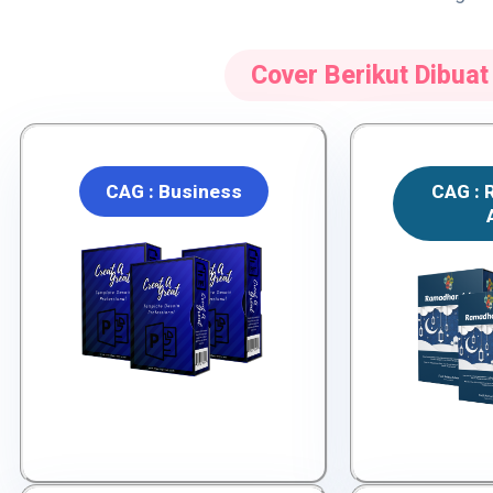
Cover Berikut Dibua
CAG : Business
CAG :