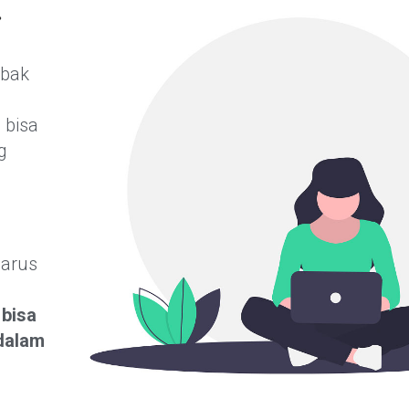
.
ebak
D
 bisa
g
harus
n
bisa
dalam