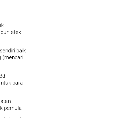
uk
upun efek
sendiri baik
ng (mencari
3d
untuk para
uatan
tuk pemula