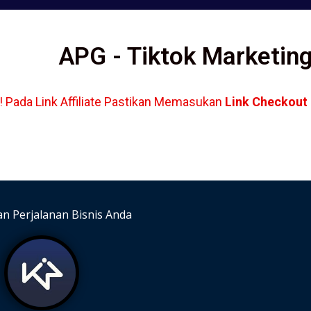
APG - Tiktok Marketin
 ! Pada Link Affiliate Pastikan Memasukan
Link Checkout
an Perjalanan Bisnis Anda