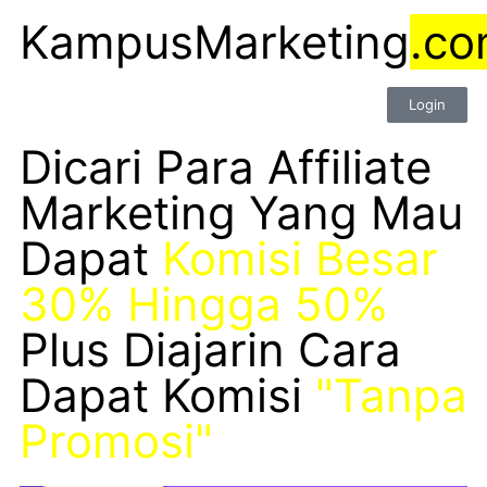
KampusMarketing
.c
Login
Dicari Para Affiliate
Marketing Yang Mau
Dapat
Komisi Besar
30% Hingga 50%
Plus Diajarin Cara
Dapat Komisi
"Tanpa
Promosi"